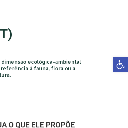
T)
Open 
a dimensão ecológica-ambiental
eferência à fauna, flora ou a
tura.
JA O QUE ELE PROPÕE