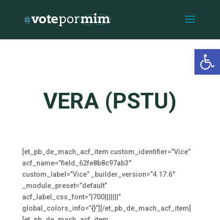
Open 
VERA (PSTU)
[et_pb_de_mach_acf_item custom_identifier=”Vice”
acf_name=”field_62fe8b8c97ab3″
custom_label=”Vice” _builder_version=”4.17.6″
_module_preset=”default”
acf_label_css_font=”|700|||||||”
global_colors_info=”{}”][/et_pb_de_mach_acf_item]
[et_pb_de_mach_acf_item