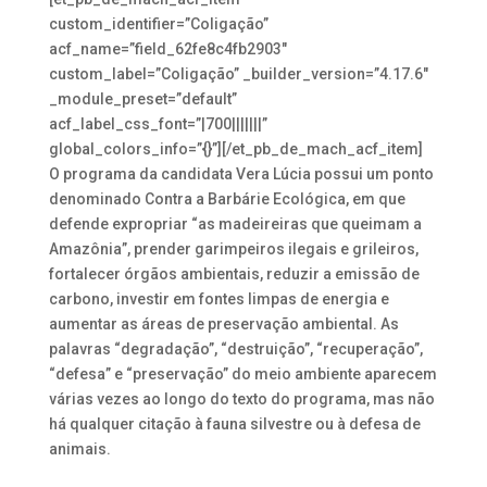
custom_identifier=”Coligação”
acf_name=”field_62fe8c4fb2903″
custom_label=”Coligação” _builder_version=”4.17.6″
_module_preset=”default”
acf_label_css_font=”|700|||||||”
global_colors_info=”{}”][/et_pb_de_mach_acf_item]
O programa da candidata Vera Lúcia possui um ponto
denominado Contra a Barbárie Ecológica, em que
defende expropriar “as madeireiras que queimam a
Amazônia”, prender garimpeiros ilegais e grileiros,
fortalecer órgãos ambientais, reduzir a emissão de
carbono, investir em fontes limpas de energia e
aumentar as áreas de preservação ambiental. As
palavras “degradação”, “destruição”, “recuperação”,
“defesa” e “preservação” do meio ambiente aparecem
várias vezes ao longo do texto do programa, mas não
há qualquer citação à fauna silvestre ou à defesa de
animais.