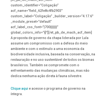
custom_identifier=”Coligação”
acf_name=”field_62fe8c4fb2903″
custom_label=”Coligação” _builder_version=”4.17.6″
_module_preset=”default”
acf_label_css_font=”|700|||||||”
global_colors_info=”{}”][/et_pb_de_mach_acf_item]
A proposta de governo da chapa liderada por Lula
assume um compromisso com a defesa do meio
ambiente e com o estímulo a uma economia da
biodiversidade inclusiva, baseada na conservação, na
restauração e no uso sustentável de todos os biomas
brasileiros. Também se compromete com o
enfrentamento das mudanças climáticas, mas não
dedica nenhuma ação direta à fauna silvestre.
Clique aqui
e acesse o programa de governo na
íntegra.