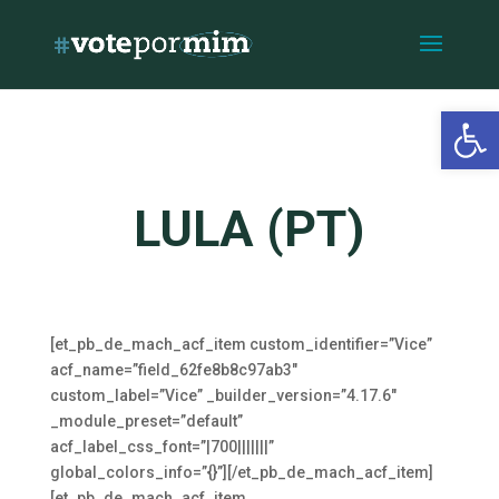
Open 
LULA (PT)
[et_pb_de_mach_acf_item custom_identifier=”Vice”
acf_name=”field_62fe8b8c97ab3″
custom_label=”Vice” _builder_version=”4.17.6″
_module_preset=”default”
acf_label_css_font=”|700|||||||”
global_colors_info=”{}”][/et_pb_de_mach_acf_item]
[et_pb_de_mach_acf_item