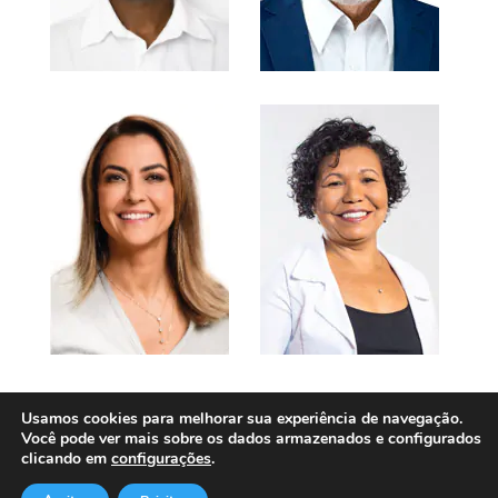
Usamos cookies para melhorar sua experiência de navegação.
Você pode ver mais sobre os dados armazenados e configurados
#VOTEPORMIM, UM MOVIMENTO PELA FAUNA
clicando em
configurações
.
BRASILEIRA
contato@votepormim.com.br