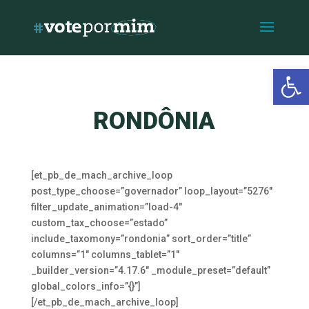
Open 
RONDÔNIA
[et_pb_de_mach_archive_loop
post_type_choose=”governador” loop_layout=”5276″
filter_update_animation=”load-4″
custom_tax_choose=”estado”
include_taxomony=”rondonia” sort_order=”title”
columns=”1″ columns_tablet=”1″
_builder_version=”4.17.6″ _module_preset=”default”
global_colors_info=”{}”]
[/et_pb_de_mach_archive_loop]